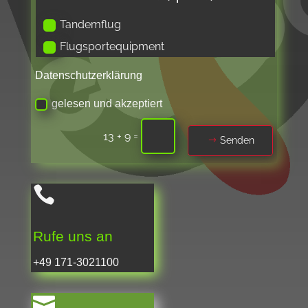
Tandemflug
Flugsportequipment
Datenschutzerklärung
gelesen und akzeptiert
=
13 + 9
Senden

Rufe uns an
+49 171-3021100
