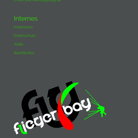
Email:
team(at)fliegerbay.de
Internes
Impressum
Datenschutz
AGBs
Rechtliches